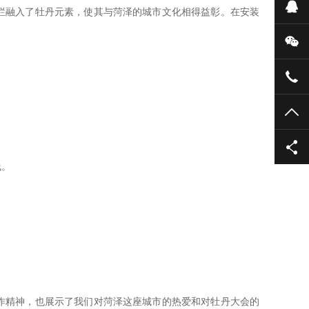
在
栏融入了牡丹元素，使其与菏泽的城市文化相得益彰。在安装
微
053
TO
线。
作精神，也展示了我们对菏泽这座城市的热爱和对牡丹大会的