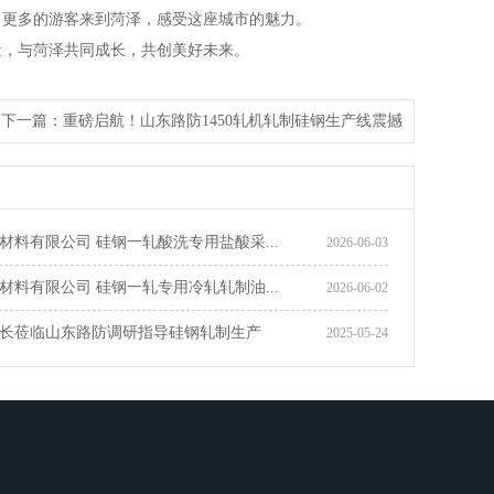
引更多的游客来到菏泽，感受这座城市的魅力。
量，与菏泽共同成长，共创美好未来。
下一篇：
重磅启航！山东路防1450轧机轧制硅钢生产线震撼
材料有限公司 硅钢一轧酸洗专用盐酸采...
2026-06-03
材料有限公司 硅钢一轧专用冷轧轧制油...
2026-06-02
长莅临山东路防调研指导硅钢轧制生产
2025-05-24