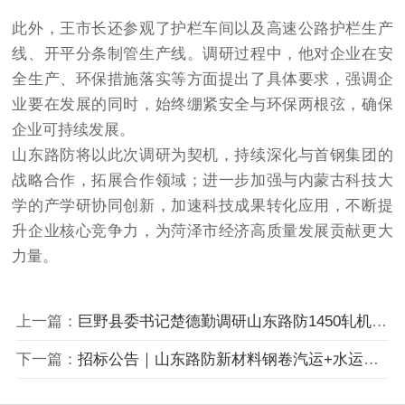
此外，王市长还参观了护栏车间以及高速公路护栏生产
线、开平分条制管生产线。调研过程中，他对企业在安
全生产、环保措施落实等方面提出了具体要求，强调企
业要在发展的同时，始终绷紧安全与环保两根弦，确保
企业可持续发展。
山东路防将以此次调研为契机，持续深化与首钢集团的
战略合作，拓展合作领域；进一步加强与内蒙古科技大
学的产学研协同创新，加速科技成果转化应用，不断提
升企业核心竞争力，为菏泽市经济高质量发展贡献更大
力量。
上一篇：
巨野县委书记楚德勤调研山东路防1450轧机轧制硅
下一篇：
招标公告｜山东路防新材料钢卷汽运+水运年度框架...